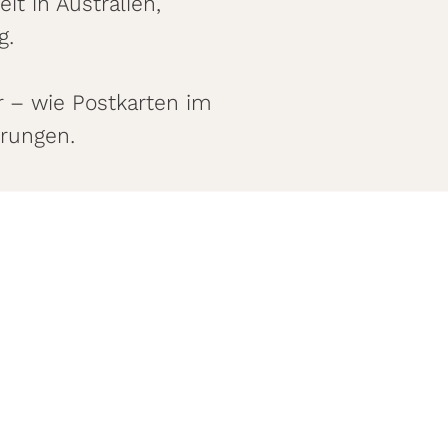
it in Australien,
g.
ir – wie Postkarten im
erungen.