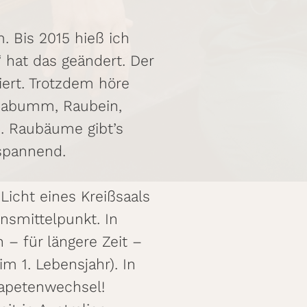
. Bis 2015 hieß ich
 hat das geändert. Der
iert. Trotzdem höre
 Rabumm, Raubein,
. Raubäume gibt’s
 spannend.
 Licht eines Kreißsaals
nsmittelpunkt. In
 – für längere Zeit –
m 1. Lebensjahr). In
(Tapetenwechsel!