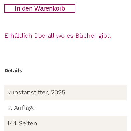
Schlich
In den Warenkorb
ein
Puma
in
Erhältlich überall wo es Bücher gibt.
den
Tag
Menge
Details
kunstanstifter, 2025
2. Auflage
144 Seiten